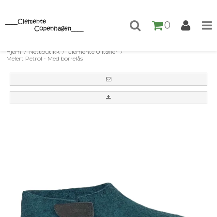
0
Hjem
/
Nettbutikk
/
Clemente Ulltøfler
/
Melert Petrol - Med borrelås