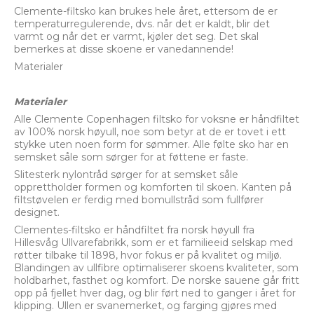
Clemente-filtsko kan brukes hele året, ettersom de er
temperaturregulerende, dvs. når det er kaldt, blir det
varmt og når det er varmt, kjøler det seg. Det skal
bemerkes at disse skoene er vanedannende!
Materialer
Materialer
Alle Clemente Copenhagen filtsko for voksne er håndfiltet
av 100% norsk høyull, noe som betyr at de er tovet i ett
stykke uten noen form for sømmer. Alle følte sko har en
semsket såle som sørger for at føttene er faste.
Slitesterk nylontråd sørger for at semsket såle
opprettholder formen og komforten til skoen. Kanten på
filtstøvelen er ferdig med bomullstråd som fullfører
designet.
Clementes-filtsko er håndfiltet fra norsk høyull fra
Hillesvåg Ullvarefabrikk, som er et familieeid selskap med
røtter tilbake til 1898, hvor fokus er på kvalitet og miljø.
Blandingen av ullfibre optimaliserer skoens kvaliteter, som
holdbarhet, fasthet og komfort. De norske sauene går fritt
opp på fjellet hver dag, og blir ført ned to ganger i året for
klipping. Ullen er svanemerket, og farging gjøres med