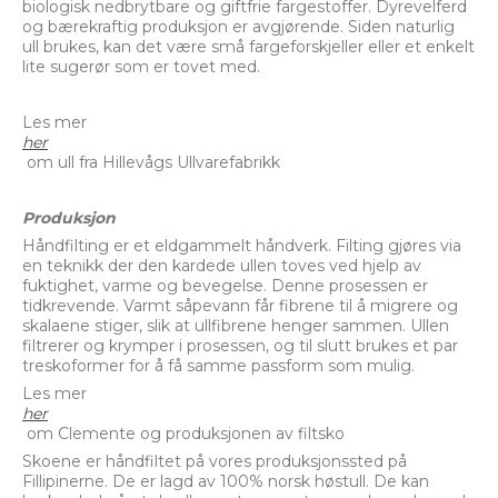
biologisk nedbrytbare og giftfrie fargestoffer. Dyrevelferd
og bærekraftig produksjon er avgjørende. Siden naturlig
ull brukes, kan det være små fargeforskjeller eller et enkelt
lite sugerør som er tovet med.
Les mer
her
om ull fra Hillevågs Ullvarefabrikk
Produksjon
Håndfilting er et eldgammelt håndverk. Filting gjøres via
en teknikk der den kardede ullen toves ved hjelp av
fuktighet, varme og bevegelse. Denne prosessen er
tidkrevende. Varmt såpevann får fibrene til å migrere og
skalaene stiger, slik at ullfibrene henger sammen. Ullen
filtrerer og krymper i prosessen, og til slutt brukes et par
treskoformer for å få samme passform som mulig.
Les mer
her
om Clemente og produksjonen av filtsko
Skoene er håndfiltet på vores produksjonssted på
Fillipinerne. De er lagd av 100% norsk høstull. De kan