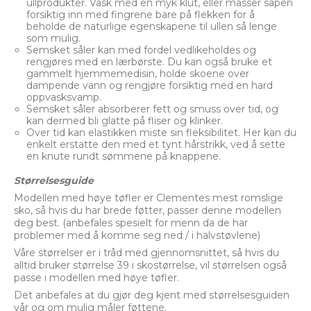
ullprodukter. Vask med en myk klut, eller masser såpen
forsiktig inn med fingrene bare på flekken for å
beholde de naturlige egenskapene til ullen så lenge
som mulig.
Semsket såler kan med fordel vedlikeholdes og
rengjøres med en lærbørste. Du kan også bruke et
gammelt hjemmemedisin, holde skoene over
dampende vann og rengjøre forsiktig med en hard
oppvasksvamp.
Semsket såler absorberer fett og smuss over tid, og
kan dermed bli glatte på fliser og klinker.
Over tid kan elastikken miste sin fleksibilitet. Her kan du
enkelt erstatte den med et tynt hårstrikk, ved å sette
en knute rundt sømmene på knappene.
Størrelsesguide
Modellen med høye tøfler er Clementes mest romslige
sko, så hvis du har brede føtter, passer denne modellen
deg best. (anbefales spesielt for menn da de har
problemer med å komme seg ned / i halvstøvlene)
Våre størrelser er i tråd med gjennomsnittet, så hvis du
alltid bruker størrelse 39 i skostørrelse, vil størrelsen også
passe i modellen med høye tøfler.
Det anbefales at du gjør deg kjent med størrelsesguiden
vår og om mulig måler føttene.