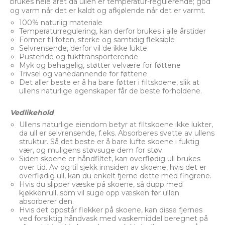
brukes hele året da ullen er temperatur-regulerende; god
og varm når det er kaldt og afkjølende når det er varmt.
100% naturlig materiale
Temperaturregulering, kan derfor brukes i alle årstider
Former til foten, sterke og samtidig fleksible
Selvrensende, derfor vil de ikke lukte
Pustende og fukttransporterende
Myk og behagelig, støtter velvære for føttene
Trivsel og vanedannende for føttene
Det aller beste er å ha bare føtter i filtskoene, slik at
ullens naturlige egenskaper får de beste forholdene.
Vedlikehold
Ullens naturlige eiendom betyr at filtskoene ikke lukter,
da ull er selvrensende, f.eks. Absorberes svette av ullens
struktur. Så det beste er å bare lufte skoene i fuktig
vær, og muligens støvsuge dem for støv.
Siden skoene er håndfiltet, kan overflødig ull brukes
over tid. Av og til sjekk innsiden av skoene, hvis det er
overflødig ull, kan du enkelt fjerne dette med fingrene.
Hvis du slipper væske på skoene, så dupp med
kjøkkenrull, som vil suge opp væsken før ullen
absorberer den.
Hvis det oppstår flekker på skoene, kan disse fjernes
ved forsiktig håndvask med vaskemiddel beregnet på