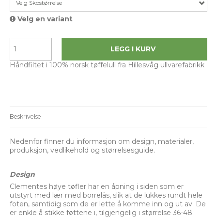
Velg Skostørrelse
Velg en variant
LEGG I KURV
Håndfiltet i 100% norsk tøffelull fra Hillesvåg ullvarefabrikk
Beskrivelse
Nedenfor finner du informasjon om design, materialer,
produksjon, vedlikehold og størrelsesguide.
Design
Clementes høye tøfler har en åpning i siden som er
utstyrt med lær med borrelås, slik at de lukkes rundt hele
foten, samtidig som de er lette å komme inn og ut av. De
er enkle å stikke føttene i, tilgjengelig i størrelse 36-48.