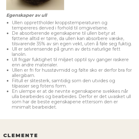
Egenskaper av ull
Ullen opprettholder kroppstemperaturen og
tempereres derved i forhold til omgivelsene.
De absorberende egenskapene til ullen betyr at
føttene alltid er tørre, da ullen kan absorbere væske,
tilsvarende 35% av sin egen vekt, uten å føle seg fuktig.
Ull er selvrensende på grunn av dets naturlige fett
lanolin.
Ull frigjør fuktighet til miljøet opptil syv ganger raskere
enn andre materialer.
Ullen er fri for husstøvmidd og følte sko er derfor bra for
allergibarn.
Filtull er slitesterk, samtidig som den utvides og
tilpasser seg fotens form.
En ulempe er at de nevnte egenskapene svekkes når
ulla bearbeides og bearbeides. Derfor er det uvasket ull
som har de beste egenskapene ettersom den er
minimalt bearbeidet.
CLEMENTE