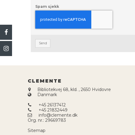
Spam sjekk
Send
CLEMENTE
Bibliotekvej 68, kld.
,
2650 Hvidovre
Danmark
+45 26137412
+45 21832449
info@clemente.dk
Org. nr.
:
29669783
Sitemap