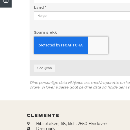
Land
*
Spam sjekk
Godkjenn
Dine personlige data vil hjelpe oss med å opprette en kon
ordre. Vi lover å passe godt på dine data og holde dem si
CLEMENTE
Bibliotekvej 68, kld.
,
2650 Hvidovre
Danmark