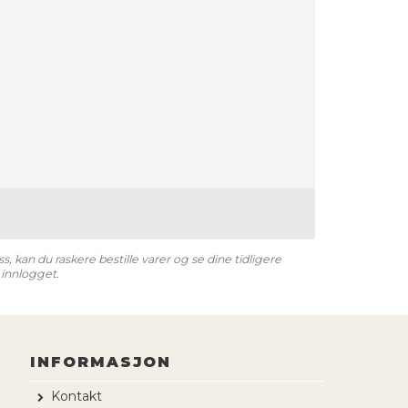
 kan du raskere bestille varer og se dine tidligere
 innlogget.
INFORMASJON
Kontakt