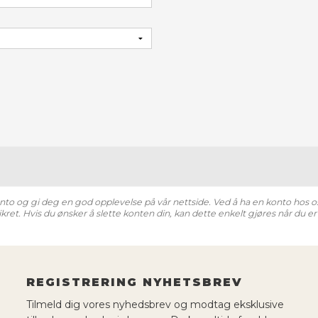
to og gi deg en god opplevelse på vår nettside. Ved å ha en konto hos oss,
kret. Hvis du ønsker å slette konten din, kan dette enkelt gjøres når du er
REGISTRERING NYHETSBREV
Tilmeld dig vores nyhedsbrev og modtag eksklusive