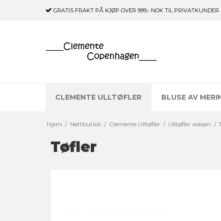
GRATIS FRAKT
PÅ KJØP OVER 999,- NOK TIL PRIVATKUNDER
CLEMENTE ULLTØFLER
BLUSE AV MERI
Hjem
/
Nettbutikk
/
Clemente Ulltøfler
/
Ulltøfler voksen
/
Tøfler