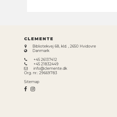
CLEMENTE
Bibliotekvej 68, kld.
,
2650 Hvidovre
Danmark
+45 26137412
+45 21832449
info@clemente.dk
Org. nr.
:
29669783
Sitemap