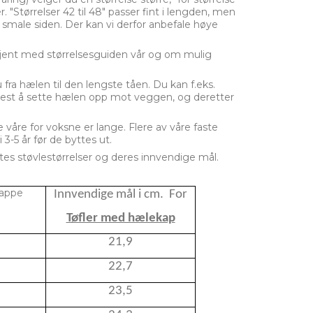
r. "Størrelser 42 til 48" passer fint i lengden, men
en smale siden. Der kan vi derfor anbefale høye
kjent med størrelsesguiden vår og om mulig
fra hælen til den lengste tåen. Du kan f.eks.
ettest å sette hælen opp mot veggen, og deretter
e våre for voksne er lange. Flere av våre faste
 3-5 år før de byttes ut.
es støvlestørrelser og deres innvendige mål.
kappe
Innvendige mål i cm. For
Tøfler med hælekap
21,9
22,7
23,5