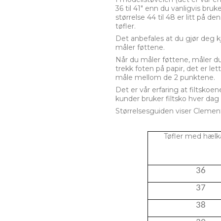
36 til 41" enn du vanligvis bruke
størrelse 44 til 48 er litt på d
tøfler.
Det anbefales at du gjør deg 
måler føttene.
Når du måler føttene, måler du 
trekk foten på papir, det er l
måle mellom de 2 punktene.
Det er vår erfaring at filtskoen
kunder bruker filtsko hver dag i
Størrelsesguiden viser Clement
Tøfler med hæl
36
37
38