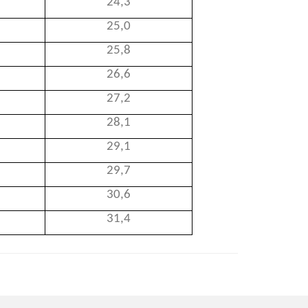
24,3
25,0
25,8
26,6
27,2
28,1
29,1
29,7
30,6
31,4