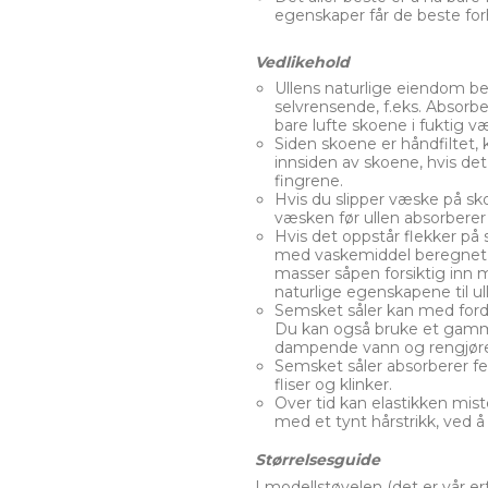
egenskaper får de beste for
Vedlikehold
Ullens naturlige eiendom bety
selvrensende, f.eks. Absorbe
bare lufte skoene i fuktig 
Siden skoene er håndfiltet, k
innsiden av skoene, hvis det
fingrene.
Hvis du slipper væske på sk
væsken før ullen absorberer
Hvis det oppstår flekker på 
med vaskemiddel beregnet p
masser såpen forsiktig inn 
naturlige egenskapene til u
Semsket såler kan med ford
Du kan også bruke et gamm
dampende vann og rengjøre
Semsket såler absorberer fe
fliser og klinker.
Over tid kan elastikken miste
med et tynt hårstrikk, ved
Størrelsesguide
I modellstøvelen (det er vår erf