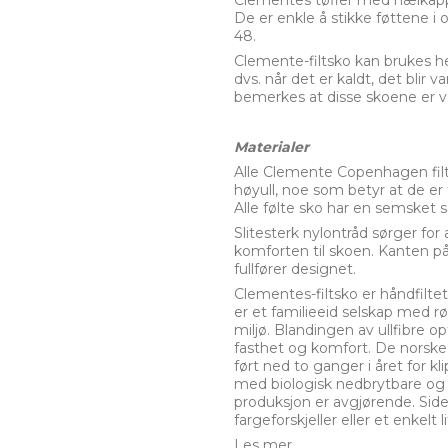
Clementes tøfler med hælkappe
De er enkle å stikke føttene i o
48.
Clemente-filtsko kan brukes h
dvs. når det er kaldt, det blir 
bemerkes at disse skoene er 
Materialer
Alle Clemente Copenhagen filt
høyull, noe som betyr at de er
Alle følte sko har en semsket s
Slitesterk nylontråd sørger fo
komforten til skoen. Kanten på
fullfører designet.
Clementes-filtsko er håndfiltet 
er et familieeid selskap med røt
miljø. Blandingen av ullfibre o
fasthet og komfort. De norske s
ført ned to ganger i året for k
med biologisk nedbrytbare og g
produksjon er avgjørende. Side
fargeforskjeller eller et enkelt
Les mer