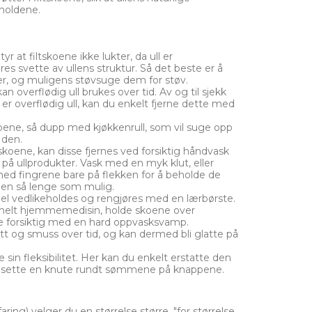
holdene.
r at filtskoene ikke lukter, da ull er
res svette av ullens struktur. Så det beste er å
vær, og muligens støvsuge dem for støv.
an overflødig ull brukes over tid. Av og til sjekk
 er overflødig ull, kan du enkelt fjerne dette med
oene, så dupp med kjøkkenrull, som vil suge opp
 den.
skoene, kan disse fjernes ved forsiktig håndvask
å ullprodukter. Vask med en myk klut, eller
med fingrene bare på flekken for å beholde de
llen så lenge som mulig.
el vedlikeholdes og rengjøres med en lærbørste.
elt hjemmemedisin, holde skoene over
 forsiktig med en hard oppvasksvamp.
tt og smuss over tid, og kan dermed bli glatte på
 sin fleksibilitet. Her kan du enkelt erstatte den
 å sette en knute rundt sømmene på knappene.
aring) velger du en størrelse større, "for størrelse