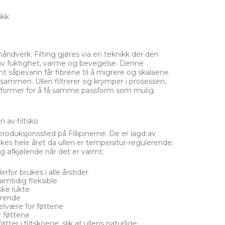
ikk
åndverk. Filting gjøres via en teknikk der den
 av fuktighet, varme og bevegelse. Denne
t såpevann får fibrene til å migrere og skalaene
er sammen. Ullen filtrerer og krymper i prosessen,
skoformer for å få samme passform som mulig.
av filtsko
roduksjonssted på Fillipinerne. De er lagd av
kes hele året da ullen er temperatur-regulerende;
g afkjølende når det er varmt.
for brukes i alle årstider
amtidig fleksible
kke lukte
erende
elvære for føttene
r føttene
tter i filtskoene, slik at ullens naturlige