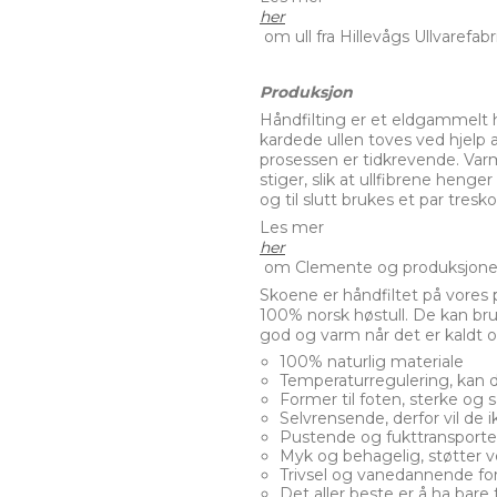
her
om ull fra Hillevågs Ullvarefabr
Produksjon
Håndfilting er et eldgammelt h
kardede ullen toves ved hjelp
prosessen er tidkrevende. Varm
stiger, slik at ullfibrene heng
og til slutt brukes et par tre
Les mer
her
om Clemente og produksjonen 
Skoene er håndfiltet på vores p
100% norsk høstull. De kan bru
god og varm når det er kaldt o
100% naturlig materiale
Temperaturregulering, kan der
Former til foten, sterke og s
Selvrensende, derfor vil de i
Pustende og fukttransport
Myk og behagelig, støtter v
Trivsel og vanedannende fo
Det aller beste er å ha bare fø