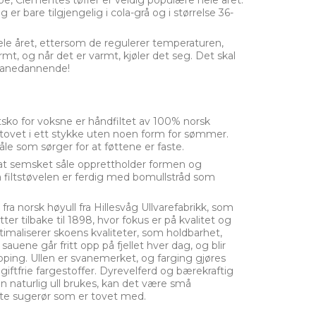
, Clementes tøfler er veldig populære hele året.
g er bare tilgjengelig i cola-grå og i størrelse 36-
ele året, ettersom de regulerer temperaturen,
varmt, og når det er varmt, kjøler det seg. Det skal
vanedannende!
sko for voksne er håndfiltet av 100% norsk
 tovet i ett stykke uten noen form for sømmer.
åle som sørger for at føttene er faste.
r at semsket såle opprettholder formen og
 filtstøvelen er ferdig med bomullstråd som
fra norsk høyull fra Hillesvåg Ullvarefabrikk, som
ter tilbake til 1898, hvor fokus er på kvalitet og
ptimaliserer skoens kvaliteter, som holdbarhet,
auene går fritt opp på fjellet hver dag, og blir
lipping. Ullen er svanemerket, og farging gjøres
iftfrie fargestoffer. Dyrevelferd og bærekraftig
n naturlig ull brukes, kan det være små
 lite sugerør som er tovet med.